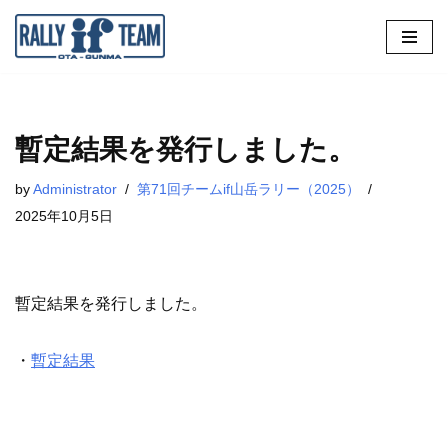
コ
ン
テ
ン
暫定結果を発行しました。
ツ
by
Administrator
第71回チームif山岳ラリー（2025）
へ
2025年10月5日
ス
キ
ッ
プ
暫定結果を発行しました。
・
暫定結果