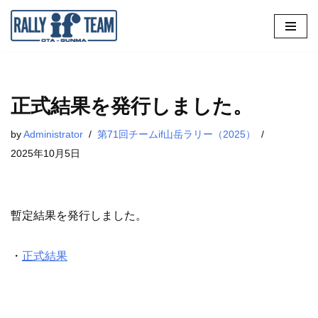
コ
ン
テ
ン
正式結果を発行しました。
ツ
by
Administrator
第71回チームif山岳ラリー（2025）
へ
2025年10月5日
ス
キ
ッ
プ
暫定結果を発行しました。
・
正式結果