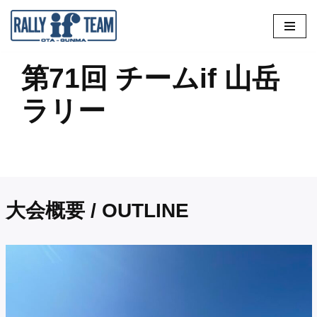
コ
ン
第71回 チームif 山岳
テ
ン
ラリー
ツ
へ
ス
キ
ッ
大会概要 / OUTLINE
プ