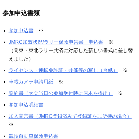
参加申込書類
参加申込書
※
JMRC加盟状況/ラリー保険申告書・申込書
※
（関東・東北ラリー共済に対応した新しい書式に差し替
えました）
ライセンス・運転免許証・共催等の写し（台紙）
※
車載カメラ申請用紙
※
誓約書（大会当日の参加受付時に原本を提出）
※
参加申込明細書
加入宣言書（JMRC登録済みで登録証を非所持の場合）
※
競技自動車保険申込書