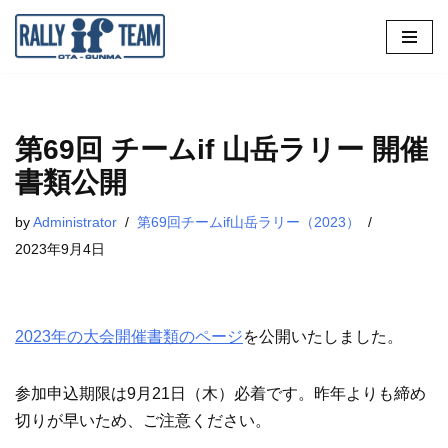
コ
ン
テ
ン
第69回 チームif 山岳ラリー 開催
ツ
書類公開
へ
ス
by
Administrator
第69回チームif山岳ラリー（2023）
キ
2023年9月4日
ッ
プ
2023年の大会開催書類のページ
を公開いたしました。
参加申込期限は9月21日（木）必着です。昨年よりも締め
切りが早いため、ご注意ください。