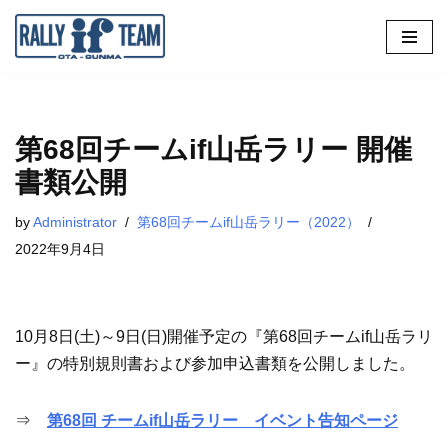
コ
ン
テ
ン
第68回チームif山岳ラリー 開催
ツ
書類公開
へ
ス
by
Administrator
第68回チームif山岳ラリー（2022）
キ
2022年9月4日
ッ
プ
10月8日(土)～9日(日)開催予定の『第68回チームif山岳ラリ
ー』の特別規則書および参加申込書類を公開しました。
⇒
第68回 チームif山岳ラリー イベント告知ページ