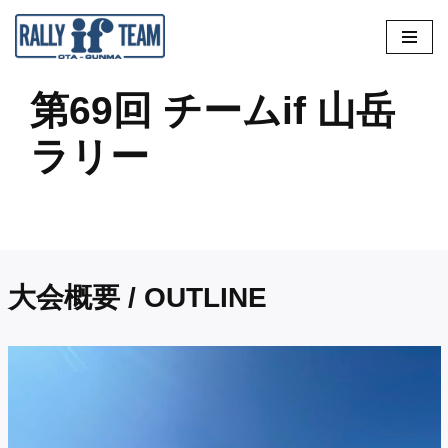
コ
ン
第69回 チームif 山岳
テ
ン
ラリー
ツ
へ
ス
キ
ッ
大会概要 / OUTLINE
プ