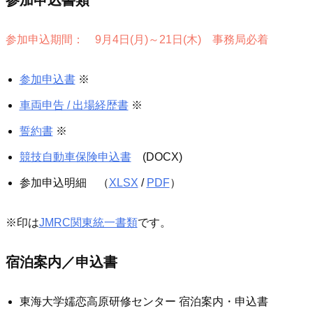
参加申込書類
参加申込期間： 9月4日(月)～21日(木) 事務局必着
参加申込書
※
車両申告 / 出場経歴書
※
誓約書
※
競技自動車保険申込書
(DOCX)
参加申込明細 （
XLSX
/
PDF
）
※印は
JMRC関東統一書類
です。
宿泊案内／申込書
東海大学嬬恋高原研修センター 宿泊案内・申込書