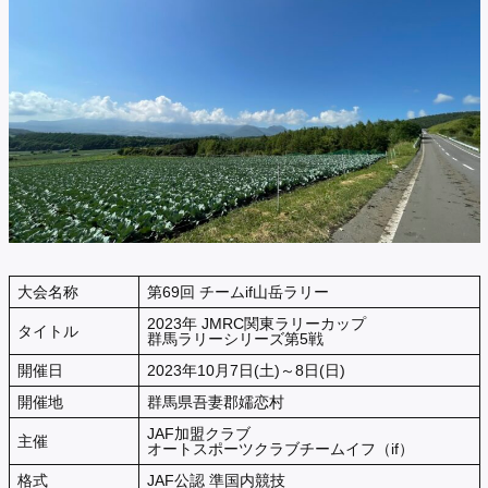
大会名称
第69回 チームif山岳ラリー
2023年 JMRC関東ラリーカップ
タイトル
群馬ラリーシリーズ第5戦
開催日
2023年10月7日(土)～8日(日)
開催地
群馬県吾妻郡嬬恋村
JAF加盟クラブ
主催
オートスポーツクラブチームイフ（if）
格式
JAF公認 準国内競技